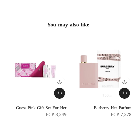
You may also like
100m
e
Guess Pink Gift Set For Her
Burberry Her Parfum
e
EGP 3,249
EGP 7,278
5