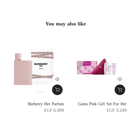
You may also like
100m
t
Burberry Her Parfum
Guess Pink Gift Set For Her
r
EGP 6,999
EGP 3,249
n
1