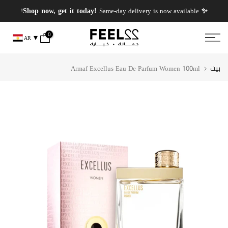
انتقل
✨ PERFUMES WEEK✨ up to 50% OFF on summer favourite scents .
✨ Shop now, get it today!
Same-day delivery is now available!
إلى
المحتوى
0
AR
بيت
Armaf Excellus Eau De Parfum Women 100ml