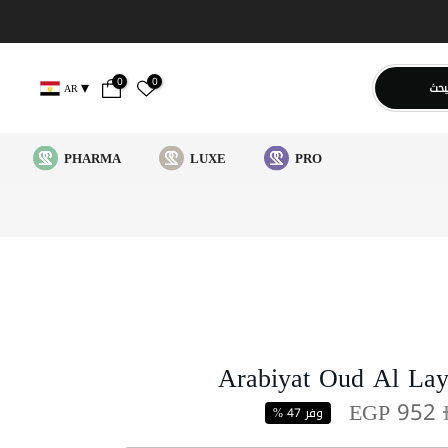
0
0
بحث
AR
PHARMA
LUXE
PRO
Arabiyat Oud Al Layl
EGP 952
وفر 47 %