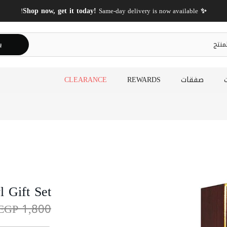
✨ Shop now, get it today!
Same-day delivery is now available!
ي
صفقات
REWARDS
CLEARANCE
 Gift Set
EGP 1,800