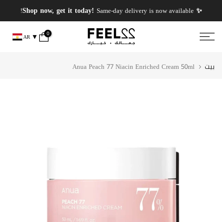
انتقل
✨ PERFUMES WEEK✨ up to 50% OFF on summer favourite scents .
✨ Shop now, get it today!
Same-day delivery is now available!
إلى
المحتوى
0
AR
بيت
Anua Peach 77 Niacin Enriched Cream 50ml