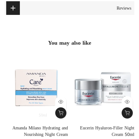
Reviews
You may also like
50ml
m
Amanda Milano Hydrating and
Eucerin Hyaluron-Filler Night
Nourishing Night Cream
Cream 50ml
0