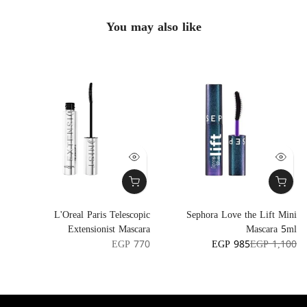
You may also like
-
L'Oreal Paris Telescopic
Sephora Love the Lift Mini
a
Extensionist Mascara
Mascara 5ml
7
EGP 770
EGP 985
EGP 1,100