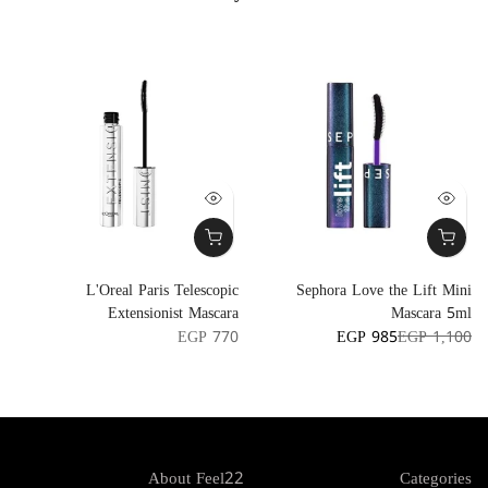
-
L'Oreal Paris Telescopic
Sephora Love the Lift Mini
a
Extensionist Mascara
Mascara 5ml
7
EGP 770
EGP 985
EGP 1,100
About Feel22
Categories