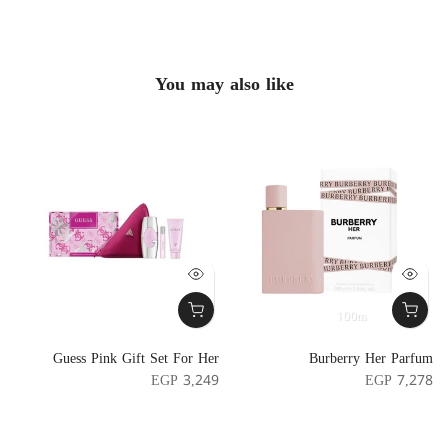
You may also like
100m
e
Guess Pink Gift Set For Her
Burberry Her Parfum
e
EGP 3,249
EGP 7,278
5