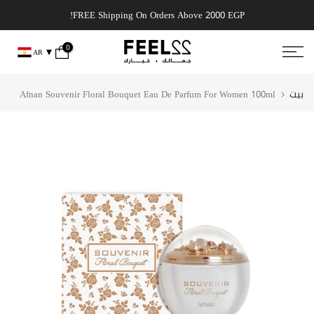
انتقل
 get it today!
FREE Shipping On Orders Above 2000 EGP!
إلى
المحتوى
0
AR
بيت
Afnan Souvenir Floral Bouquet Eau De Parfum For Women 100ml