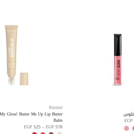
Rimmel
غلوس
y Gloss! Butter Me Up Lip Butter
Balm
EGP 
EGP 525 – EGP 578