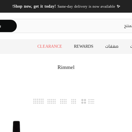
✨ Shop now, get it today!
Same-day delivery is now available!
ي
صفقات
REWARDS
CLEARANCE
Rimmel