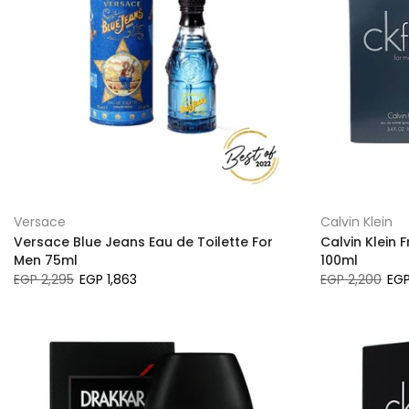
Versace
Calvin Klein
Versace Blue Jeans Eau de Toilette For
Calvin Klein 
Men 75ml
100ml
EGP 2,295
EGP 1,863
EGP 2,200
EGP