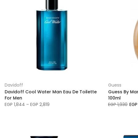
Davidoff
Guess
Davidoff Cool Water Man Eau De Toilette
Guess By Mar
For Men
100ml
EGP 1,844 – EGP 2,819
EGP 1,930
EGP 