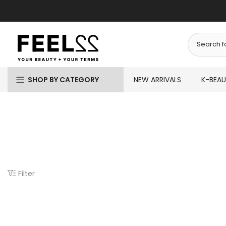
Skip
-day delivery is now available!
to
content
SHOP BY CATEGORY
NEW ARRIVALS
K-BEA
Filter