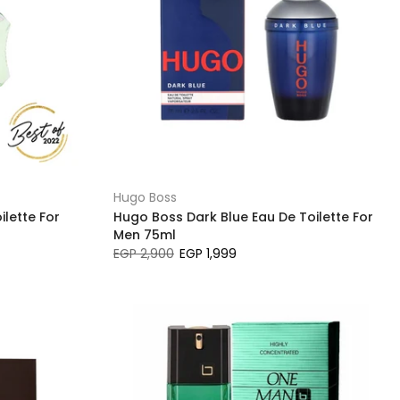
Hugo Boss
lette For
Hugo Boss Dark Blue Eau De Toilette For
Men 75ml
EGP 2,900
EGP 1,999