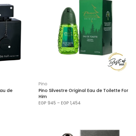
Pino
Eau de
Pino Silvestre Original Eau de Toilette For
Him
EGP 945 – EGP 1,454