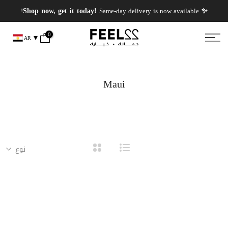
انتقل
✨ PERFUMES WEEK✨ up to 50% OFF on summer favourite scents .
✨ Shop now, get it today!
Same-day delivery is now available!
إلى
المحتوى
0
AR
Maui
نوع