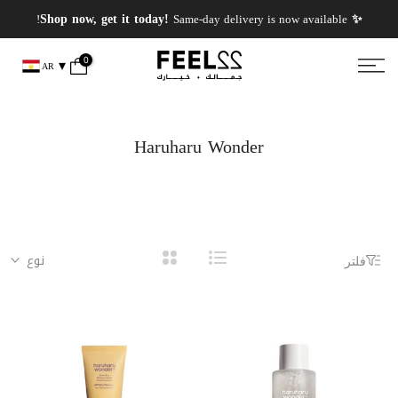
انتقل
✨ PERFUMES WEEK✨ up to 50% OFF on summer favourite scents .
✨ Shop now, get it today!
Same-day delivery is now available!
إلى
المحتوى
0
AR
Haruharu Wonder
نوع
فلتر