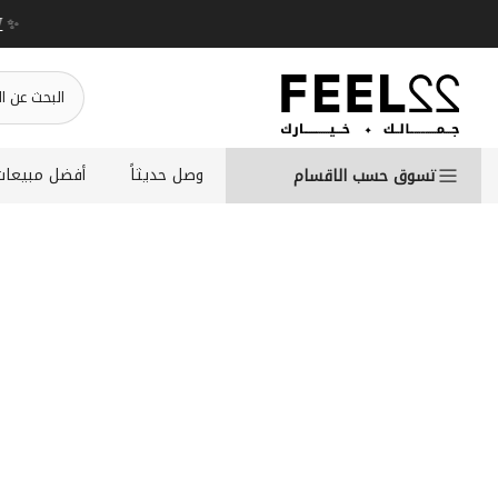
انتقل
S WEEK✨ up to 50% OFF on summer favourite scents .
إلى
المحتوى
وصل حديثاً
أفضل مبيعات
تسوق حسب الاقسام