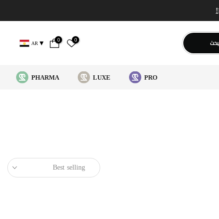
0
0
بحث
AR
PHARMA
LUXE
PRO
Best selling