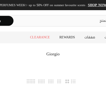
SHOP NOW!
✨ PERFUME
ي
صفقات
REWARDS
CLEARANCE
Giorgio