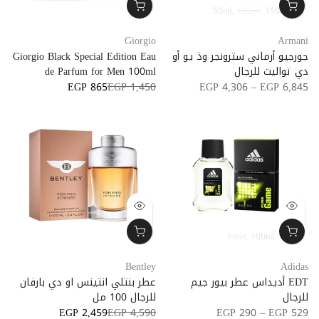
50ml
100ml
150ml
Giorgio
Armani
جورجيو أرماني سترونجر وذ يو أو
Giorgio Black Special Edition Eau
دي تواليت للرجال
de Parfum for Men 100ml
EGP 865
EGP 1,450
EGP 4,306 – EGP 6,845
50ml
100ml
Bentley
Adidas
EDT أديداس عطر بيور جيم
عطر بنتلي انتينس او ​​دي بارفان
للرجال
للرجال 100 مل
EGP 2,459
EGP 4,590
EGP 290 – EGP 529