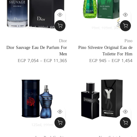
100ml
200ml
60ml
75ml
125ml
300ml
Dior
Pino
Dior Sauvage Eau De Parfum For
Pino Silvestre Original Eau de
Men
Toilette For Him
EGP 7,054 – EGP 11,365
EGP 945 – EGP 1,454
125ml
200ml