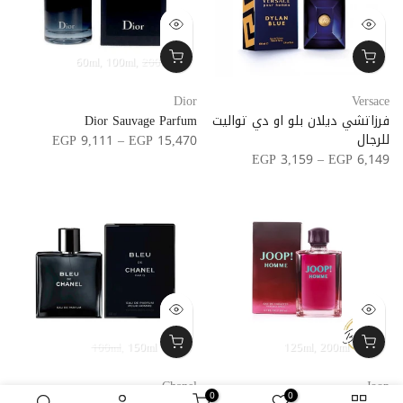
60ml
100ml
200ml
Dior
Versace
فرزاتشي ديلان بلو او دي تواليت
Dior Sauvage Parfum
للرجال
EGP 9,111 – EGP 15,470
EGP 3,159 – EGP 6,149
100ml
150ml
125ml
200ml
Chanel
Joop
0
0