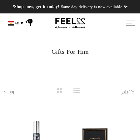
انتقل
✨ PERFUMES WEEK✨ up to 50% OFF on summer favourite scents .
✨ Shop now, get it today!
Same-day delivery is now available!
إلى
المحتوى
0
AR
Gifts For Him
نوع
فلتر