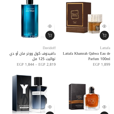
75ml
125ml
200ml
Davidoff
Lattafa
Lattafa Khamrah Qahwa Eau de
دافيدوف كول ووتر مان أو دي
Parfum 100ml
تواليت 125 مل
EGP 1,844 – EGP 2,819
EGP 1,899