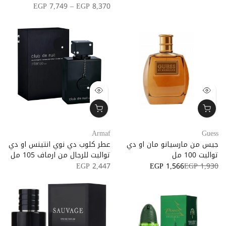
EGP 7,749 – EGP 8,370
Armaf
Guess
جيس من مارسيانو مان او دي
عطر كلوب دي نوي انتينس او ​​دي
تواليت 100 مل
تواليت للرجال من ارماف 105 مل
EGP 2,447
EGP 1,566
EGP 1,930