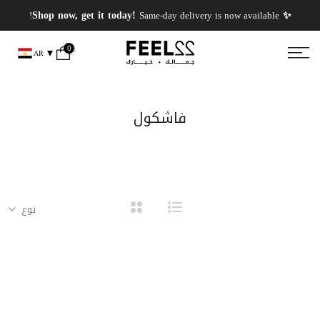
انتقل
✨ PERFUMES WEEK✨ up to 50% OFF on summer favourite scents .
✨ Shop now, get it today!
Same-day delivery is now available!
إلى
المحتوى
0
AR
فاشكول
نوع