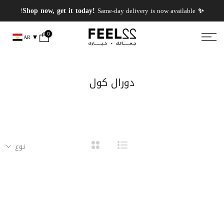
انتقل
✨ PERFUMES WEEK✨ up to 50% OFF on summer favourite scents .
✨ Shop now, get it today!
Same-day delivery is now available!
إلى
المحتوى
0
AR
دورال كول
نوع