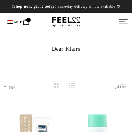
انتقل
✨ PERFUMES WEEK✨ up to 50% OFF on summer favourite scents .
✨ Shop now, get it today!
Same-day delivery is now available!
إلى
المحتوى
0
AR
Dear Klairs
نوع
فلتر