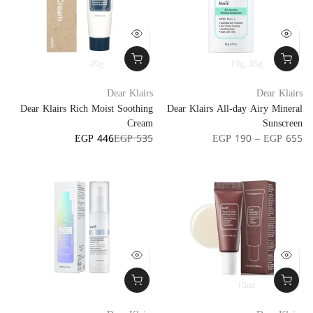
20g
10g
35g
Dear Klairs
Dear Klairs
Dear Klairs Rich Moist Soothing
Dear Klairs All-day Airy Mineral
Cream
Sunscreen
EGP 446
EGP 535
EGP 190 – EGP 655
10ml